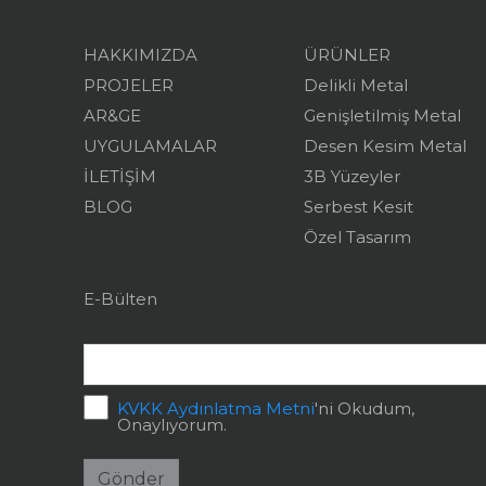
HAKKIMIZDA
ÜRÜNLER
PROJELER
Delikli Metal
AR&GE
Genişletilmiş Metal
UYGULAMALAR
Desen Kesim Metal
İLETİŞİM
3B Yüzeyler
BLOG
Serbest Kesit
Özel Tasarım
E-Bülten
KVKK Aydınlatma Metni
'ni Okudum,
Onaylıyorum.
Gönder