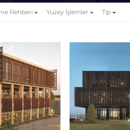
me Rehberi
Yüzey İşlemler
Tip