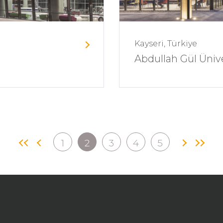
Kayseri, Türkiye
Abdullah Gül Ünive
1
2
3
4
5