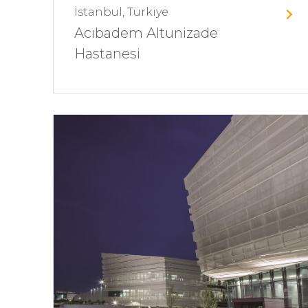
İstanbul, Türkiye
Acıbadem Altunizade
Hastanesi