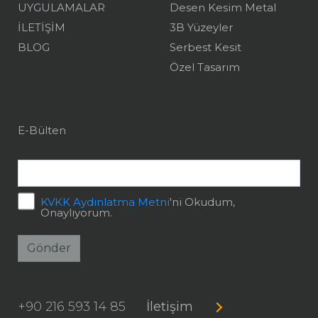
UYGULAMALAR
Desen Kesim Metal
İLETİŞİM
3B Yüzeyler
BLOG
Serbest Kesit
Özel Tasarım
E-Bülten
KVKK Aydınlatma Metni
'ni Okudum,
Onaylıyorum.
Gönder
+90 216 593 14 85
İletişim