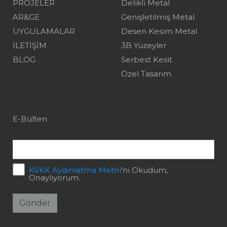
PROJELER
Delikli Metal
AR&GE
Genişletilmiş Metal
UYGULAMALAR
Desen Kesim Metal
İLETİŞİM
3B Yüzeyler
BLOG
Serbest Kesit
Özel Tasarım
E-Bülten
KVKK Aydınlatma Metni
'ni Okudum,
Onaylıyorum.
Gönder