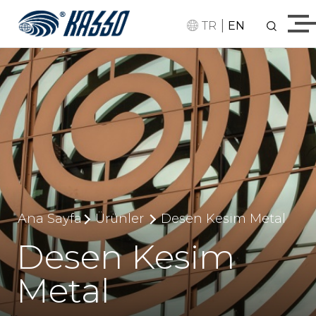
|
TR
EN
Ana Sayfa
Ürünler
Desen Kesim Metal
Desen Kesim
Metal