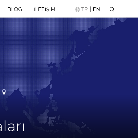
|
BLOG
İLETİŞİM
TR
EN
ları