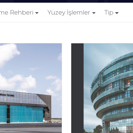
me Rehberi
Yüzey İşlemler
Tip