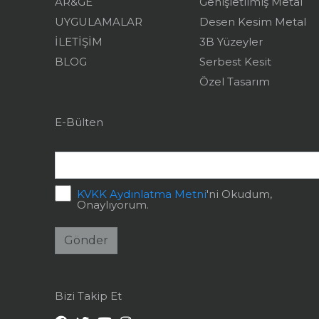
AR&GE
Genişletilmiş Metal
UYGULAMALAR
Desen Kesim Metal
İLETİŞİM
3B Yüzeyler
BLOG
Serbest Kesit
Özel Tasarım
E-Bülten
KVKK Aydınlatma Metni
'ni Okudum,
Onaylıyorum.
Gönder
Bizi Takip Et