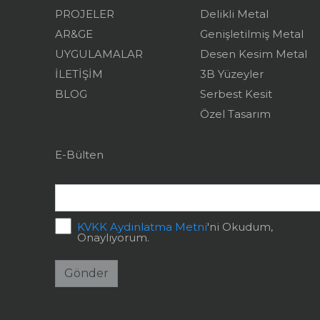
PROJELER
Delikli Metal
AR&GE
Genişletilmiş Metal
UYGULAMALAR
Desen Kesim Metal
İLETİŞİM
3B Yüzeyler
BLOG
Serbest Kesit
Özel Tasarım
E-Bülten
KVKK Aydınlatma Metni
'ni Okudum,
Onaylıyorum.
Gönder