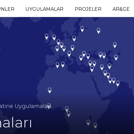
ÜNLER
UYGULAMALAR
PROJELER
AR&GE
atine Uygulamaları
aları