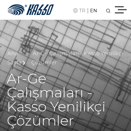
|
TR
EN
Ana
Ar-Ge Çalışmaları - Kasso Yenilikçi
Sayfa
Çözümler
Ar-Ge
Çalışmaları -
Kasso Yenilikçi
Çözümler