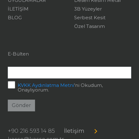
UYGULAMALAR
Desen Kesim Metal
İLETİŞİM
3B Yüzeyler
BLOG
Serbest Kesit
Özel Tasarım
E-Bülten
KVKK Aydınlatma Metni
'ni Okudum,
Onaylıyorum.
Gönder
+90 216 593 14 85
İletişim