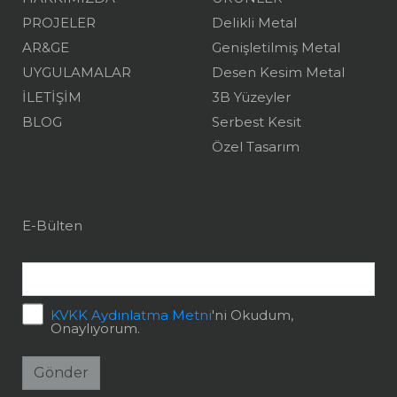
PROJELER
Delikli Metal
AR&GE
Genişletilmiş Metal
UYGULAMALAR
Desen Kesim Metal
İLETİŞİM
3B Yüzeyler
BLOG
Serbest Kesit
Özel Tasarım
E-Bülten
KVKK Aydınlatma Metni
'ni Okudum,
Onaylıyorum.
Gönder