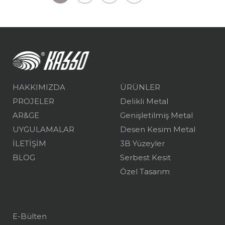
HAKKIMIZDA
ÜRÜNLER
PROJELER
Delikli Metal
AR&GE
Genişletilmiş Metal
UYGULAMALAR
Desen Kesim Metal
İLETİŞİM
3B Yüzeyler
BLOG
Serbest Kesit
Özel Tasarım
E-Bülten