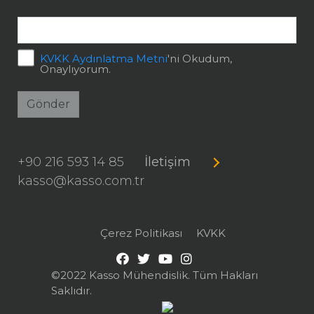
KVKK Aydınlatma Metni
'ni Okudum,
Onaylıyorum.
Gönder
+90 216 593 14 85
İletişim
kasso@kasso.com.tr
Çerez Politikası
KVKK
©2022 Kasso Mühendislik. Tüm Hakları
Saklıdır.