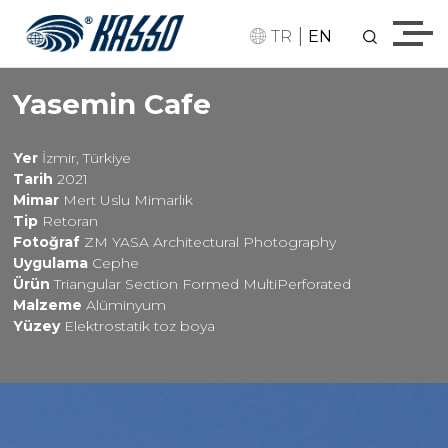
|
TR
EN
Yasemin Cafe
Yer
İzmir, Türkiye
Tarih
2021
Mimar
Mert Uslu Mimarlık
Tip
Retoran
Fotoğraf
ZM YASA Architectural Photography
Uygulama
Cephe
Ürün
Triangular Section Formed MultiPerforated
Malzeme
Alüminyum
Yüzey
Elektrostatik toz boya