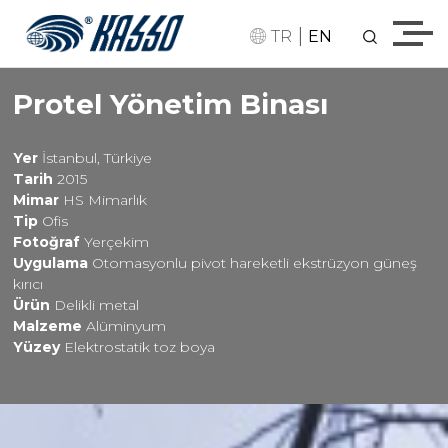
|
TR
EN
Protel Yönetim Binası
Yer
İstanbul, Türkiye
Tarih
2015
Mimar
HS Mimarlık
Tip
Ofis
Fotoğraf
Yerçekim
Uygulama
Otomasyonlu pivot hareketli ekstrüzyon güneş
kırıcı
Ürün
Delikli metal
Malzeme
Alüminyum
Yüzey
Elektrostatik toz boya