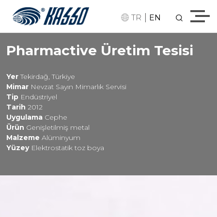
|
TR
EN
Pharmactive Üretim Tesisi
Yer
Tekirdağ, Türkiye
Mimar
Nevzat Sayın Mimarlık Servisi
Tip
Endüstriyel
Tarih
2012
Uygulama
Cephe
Ürün
Genişletilmiş metal
Malzeme
Alüminyum
Yüzey
Elektrostatik toz boya